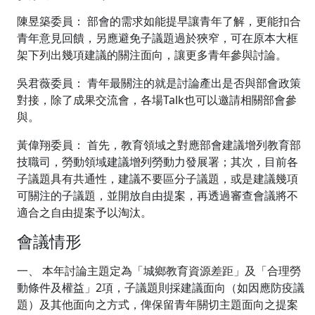
陳昱築委員： 部會的需求如能提早讓青年了解，更能扣合
青年意見回饋，另應避免子議題過於狹窄，可在原本大框
架下列出幾項建議的關注面向，讓更多青年參與討論。
吳君薇委員： 青年最關注的就是討論產出是否與部會政策
對接，除了成果交流會，各場Talk也可以邀請相關部會參
與。
黃偉翔委員： 首先，教育領域之對應部會建議增列教育部
技職司，勞動領域建議增列勞動力發展署；其次，目前各
子議題具有共通性，建議不要區分子議題，或是建議幾項
可關注的子議題，並開放自由提案，再透過審查會議將不
適合之自由提案予以淘汰。
會議情形
一、 本年討論主題定為「城鄉教育資源差距」及「合理勞
動條件及權益」2項，子議題則採建議面向（如因應防疫議
題）及其他面向之方式，俾保留青年關切主題面向之提案