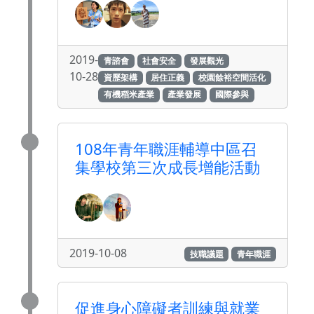
2019-
青諮會
社會安全
發展觀光
10-28
資歷架構
居住正義
校園餘裕空間活化
有機稻米產業
產業發展
國際參與
108年青年職涯輔導中區召
集學校第三次成長增能活動
2019-10-08
技職議題
青年職涯
促進身心障礙者訓練與就業