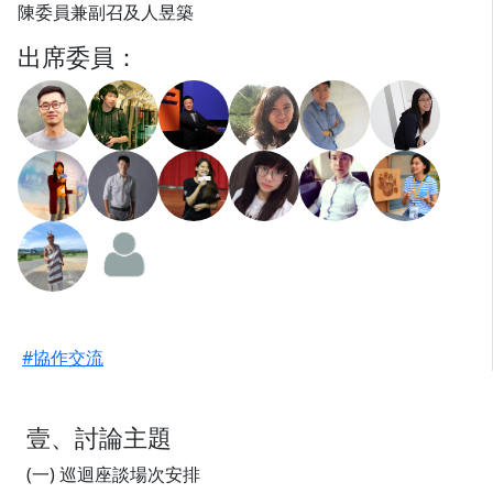
陳委員兼副召及人昱築
出席委員：
#協作交流
壹、討論主題
(一) 巡迴座談場次安排