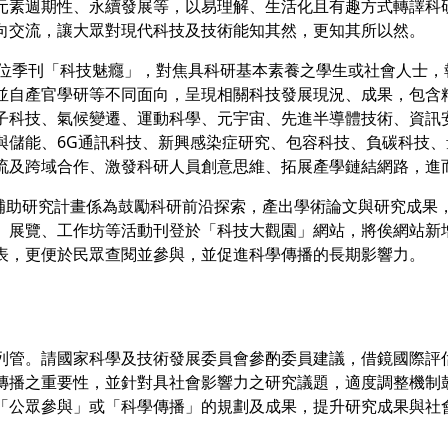
元素週期性、永續發展等，以易理解、生活化且有趣方式轉譯科
向交流，讓大眾對現代科技及技術能知其然，更知其所以然。
行數位季刊「科技魅癮」，對焦具科研基本素養之學生或社會人士
並自產官學研等不同面向，呈現相關科技發展現況、成果，包含
子科技、氣候變遷、運動科學、元宇宙、先進半導體技術、資訊
與儲能、6G通訊科技、新興感染症研究、包容科技、負碳科技
流及跨域合作、激發科研人員創意思維、拓展產學鏈結網路，進
會補助研究計畫係為鼓勵科研前沿探索，產出學術論文與研究成果
、展覽、工作坊等活動刊登於「科技大觀園」網站，將俟網站新
表，更便於民眾查閱並參與，並促進科學傳播的長期影響力。
列管。請國家科學及技術發展委員會參酌委員建議，借鏡國際評
傳播之重要性，並針對具社會影響力之研究議題，適度調整機制
「公眾參與」或「科學傳播」的規劃及成果，提升研究成果與社