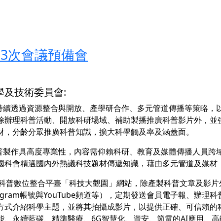
第3次會議預備會
學及技術委員會:
會持續透過資源整合與開放、產學研合作、多元管道傳播等策略，
除辦理科普活動、開放科研場域、補助製播推廣科普影片外，並
材，分齡分眾推廣科普知識，擴大科學觸及率及涵蓋面。
科普製作具高度專業性，內容需仰賴科研、教育及媒體傳播人員跨
國科會精選國內外熱議科技題材傳遞知識，藉由多元管道及媒材
建置科普數位整合平臺「科技大觀園」網站，除產製科普文章及影
tagram帳號與YouTube頻道等），定期發送會員電子報、
方式介紹科學主題，並將其拍攝成影片，以提供正確、可信賴的科
能、永續藍碳、精準醫療、6G智慧化、資安、節電的AI應用、高齡