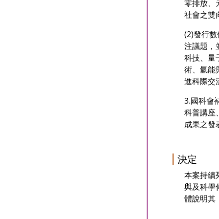
零排放、
社會之雙
(2)發
注議題，
科技、量
術、氫能
進科際交
3.國科
科普講座
成果之發
決定
本案持續
與及科學
體說明其