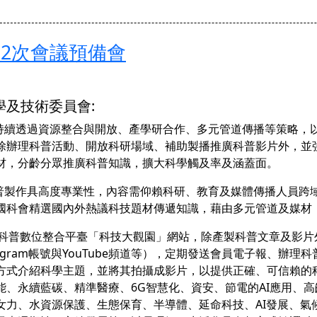
第2次會議預備會
學及技術委員會:
會持續透過資源整合與開放、產學研合作、多元管道傳播等策略，
除辦理科普活動、開放科研場域、補助製播推廣科普影片外，並
材，分齡分眾推廣科普知識，擴大科學觸及率及涵蓋面。
科普製作具高度專業性，內容需仰賴科研、教育及媒體傳播人員跨
國科會精選國內外熱議科技題材傳遞知識，藉由多元管道及媒材
建置科普數位整合平臺「科技大觀園」網站，除產製科普文章及影
tagram帳號與YouTube頻道等），定期發送會員電子報、
方式介紹科學主題，並將其拍攝成影片，以提供正確、可信賴的科
能、永續藍碳、精準醫療、6G智慧化、資安、節電的AI應用、高齡
女力、水資源保護、生態保育、半導體、延命科技、AI發展、氣