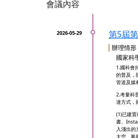
會議內容
第5屆
辦理情形
國家科
1.國科
的普及，
管道及媒
2.考量
達方式，
(1)已
書、Ins
入淺出的
太空、氫