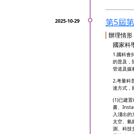
第5屆
辦理情形
國家科
1.國科
的普及，
管道及媒
2.考量
達方式，
(1)已
書、Ins
入淺出的
太空、氫
測、科技