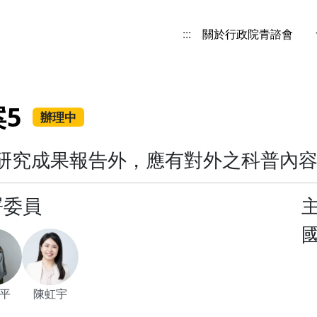
:::
關於行政院青諮會
5
辦理中
研究成果報告外，應有對外之科普內
署委員
平
陳虹宇