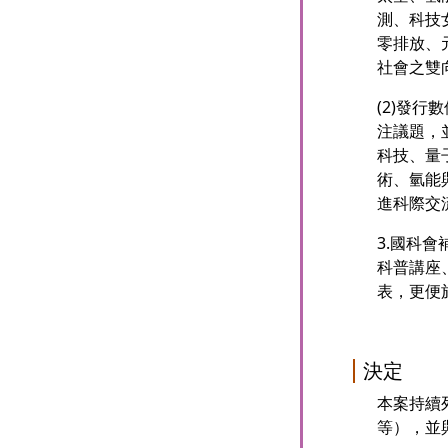
測、科技
零排放、
社會之雙
(2)發
注議題，
科技、量
術、氫能
進科際交
3.國科
科普講座
表，更便
決定
本案持續
等），並