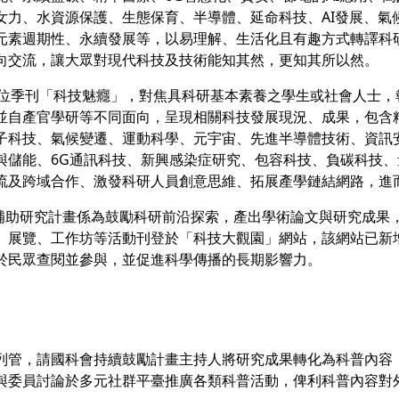
女力、水資源保護、生態保育、半導體、延命科技、AI發展、氣
元素週期性、永續發展等，以易理解、生活化且有趣方式轉譯科
向交流，讓大眾對現代科技及技術能知其然，更知其所以然。
行數位季刊「科技魅癮」，對焦具科研基本素養之學生或社會人士
並自產官學研等不同面向，呈現相關科技發展現況、成果，包含
子科技、氣候變遷、運動科學、元宇宙、先進半導體技術、資訊
與儲能、6G通訊科技、新興感染症研究、包容科技、負碳科技
流及跨域合作、激發科研人員創意思維、拓展產學鏈結網路，進
會補助研究計畫係為鼓勵科研前沿探索，產出學術論文與研究成果
、展覽、工作坊等活動刊登於「科技大觀園」網站，該網站已新
於民眾查閱並參與，並促進科學傳播的長期影響力。
列管，請國科會持續鼓勵計畫主持人將研究成果轉化為科普內容
與委員討論於多元社群平臺推廣各類科普活動，俾利科普內容對