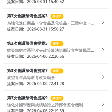
提案日期:
2026-03-31 15:40:52
第3次會議預備會提案3
辦理中
為強化進口商品（含食品及化粧品）正體中文（繁體中文）標示義務之落實，並完善電商銷售與跨境小包轉售模式下之資訊銜接及合規管理，建請行政院統籌盤點跨部會管理流程，以確保標示規範執行之一致性
提案日期:
2026-03-31 15:50:27
第3次會議預備會提案5
辦理中
數發部數位憑證皮夾政策於法規面設立對於民眾隱私保障、人權價值、使用者與資料控制者之權力平衡等法制基礎，並持續推動更多部會加入整合
提案日期:
2026-04-06 22:30:56
第3次會議預備會提案7
辦理中
展望青年高等教育政策願景
提案日期:
2026-04-06 22:41:28
第3次會議預備會提案9
辦理中
強化外國學歷與成績驗證之跨部會整合機制
提案日期:
2026-04-06 22:19:59