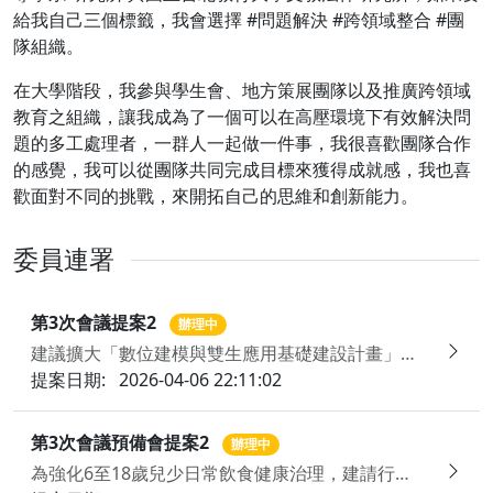
給我自己三個標籤，我會選擇 #問題解決 #跨領域整合 #團
隊組織。
在大學階段，我參與學生會、地方策展團隊以及推廣跨領域
教育之組織，讓我成為了一個可以在高壓環境下有效解決問
題的多工處理者，一群人一起做一件事，我很喜歡團隊合作
的感覺，我可以從團隊共同完成目標來獲得成就感，我也喜
歡面對不同的挑戰，來開拓自己的思維和創新能力。
委員連署
第3次會議提案2
辦理中
建議擴大「數位建模與雙生應用基礎建設計畫」至私有建築與都市基盤設施，建構國家級空間數位基礎資料，以銜接「亞洲．矽谷3.0」智慧韌性社會願景
提案日期:
2026-04-06 22:11:02
第3次會議預備會提案2
辦理中
為強化6至18歲兒少日常飲食健康治理，建請行政院整合校園供餐品質管理與高咖啡因飲品風險制度，並檢討修正教育部「校園飲品及點心販售範圍」相關公告，建立一致政策架構，提升兒少健康保障與制度永續性