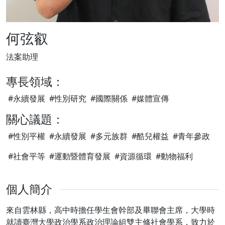
何弦叡
法案助理
專長領域：
#永續發展
#性別研究
#國際關係
#媒體宣傳
關心議題：
#性別平權
#永續發展
#多元族群
#酷兒權益
#青年參政
#社會平等
#運動暨體育發展
#資源循環
#動物福利
個人簡介
來自雲林縣，高中時擔任學生會幹部及畢聯會主席，大學時
就讀臺灣大學政治學系政治理論組雙主修社會學系，致力於