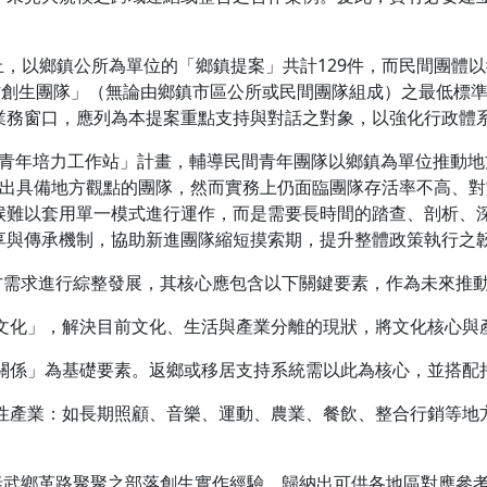
前為止，以鄉鎮公所為單位的「鄉鎮提案」共計129件，而民間團
地方創生團隊」（無論由鄉鎮市區公所或民間團隊組成）之最低標
業務窗口，應列為本提案重點支持與對話之對象，以強化行政體
持「青年培力工作站」計畫，輔導民間青年團隊以鄉鎮為單位推動
育出具備地方觀點的團隊，然而實務上仍面臨團隊存活率不高、
候難以套用單一模式進行運作，而是需要長時間的踏查、剖析、
享與傳承機制，協助新進團隊縮短摸索期，提升整體政策執行之
方需求進行綜整發展，其核心應包含以下關鍵要素，作為未來推
、文化」，解決目前文化、生活與產業分離的現狀，將文化核心與
際關係」為基礎要素。返鄉或移居支持系統需以此為核心，並搭配
求性產業：如長期照顧、音樂、運動、農業、餐飲、整合行銷等
縣泰武鄉革路聚聚之部落創生實作經驗，歸納出可供各地區對應參