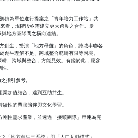
體以鄉鎮為單位進行提案之「青年培力工作站」共
準來看，現階段亟需建立更大跨度之合作。爰
系與地方團隊間之橫向連結。
地方創生，扮演「地方母雞」的角色，跨域串聯各
對於創生理解不足、跨域整合範疇有限等困境。
深耕、跨域與整合，方能見效。有鑑於此，應參
韌性。
動之指引參考。
產業加值結合，達到互助共生。
持續性的帶狀陪伴與文化學習。
地方剛性需求產業，並透過「接頭團隊」串連為完
考之「地方創生三系統」與「人口互動模式」。