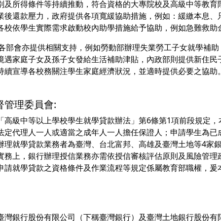
別及所得條件等持續推動，符合資格的大專院校及高級中等教育
業後還款壓力，政府提供各項寬緩協助措施，例如：緩繳本息、
各校依學生實際需求啟動校內助學措施給予協助，例如急難救助
外，各部會亦提供相關支持，例如勞動部辦理失業勞工子女就學補
境遇家庭子女及孫子女發給生活補助津貼，內政部則提供新住民
持續宣導各校務關注學生家庭經濟狀況，並適時提供必要之協助
督管理委員會:
「高級中等以上學校學生就學貸款辦法」第6條第1項前段規定，
法定代理人一人或適當之成年人一人擔任保證人；申請學生為已
辦理就學貸款業務者為臺灣、台北富邦、高雄及臺灣土地等4家
實務上，銀行辦理授信業務亦需依授信審核評估原則及風險管理
申請就學貸款之資格條件及作業流程等規定係屬教育部職權，爰
臺灣銀行股份有限公司（下稱臺灣銀行）及臺灣土地銀行股份有