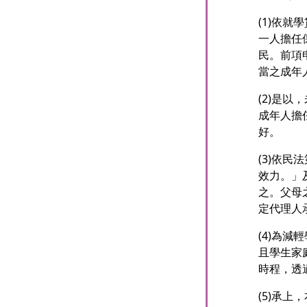
(1)依
一人擔任
民。前項
當之成年
(2)是
成年人擔
好。
(3)依
效力。」
之。父母
定代理人
(4)為
且學生家
時程，透
(5)承