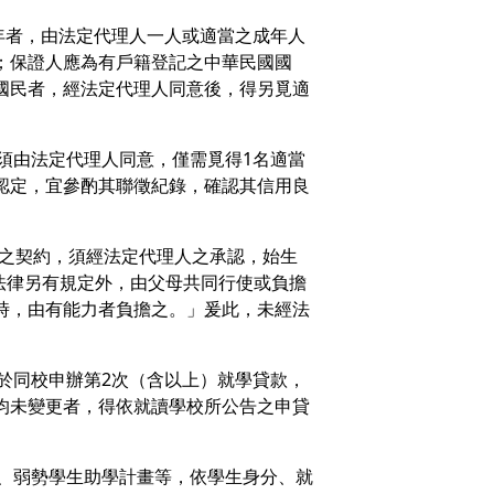
成年者，由法定代理人一人或適當之成年人
；保證人應為有戶籍登記之中華民國國
國民者，經法定代理人同意後，得另覓適
無須由法定代理人同意，僅需覓得1名適當
認定，宜參酌其聯徵紀錄，確認其信用良
立之契約，須經法定代理人之承認，始生
除法律另有規定外，由父母共同行使或負擔
時，由有能力者負擔之。」爰此，未經法
已於同校申辦第2次（含以上）就學貸款，
均未變更者，得依就讀學校所公告之申貸
免、弱勢學生助學計畫等，依學生身分、就