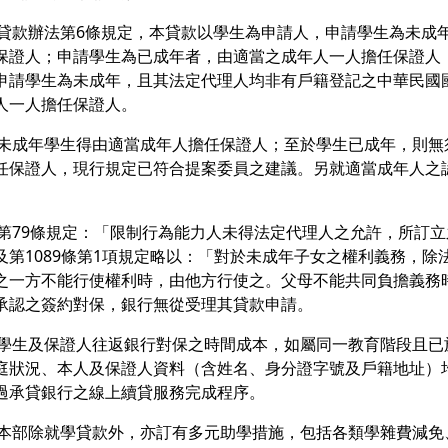
就學貸款辦法第6條規定，本貸款以學生為申請人，申請學生為未
保證人；申請學生為已成年者，由適當之成年人一人擔任保證人
申請學生為未成年，且其法定代理人均非有戶籍登記之中華民國
人一人擔任保證人。
以，未成年學生得由適當成年人擔任保證人；至於學生已成年，則
任保證人，現行規定已符合提案委員之建議。另就適當成年人之
民法第79條規定：「限制行為能力人未得法定代理人之允許，所訂
及第1089條第1項規定略以：「對於未成年子女之權利義務，
之一方不能行使權利時，由他方行使之。父母不能共同負擔義務
承認之簽約對保，銀行無從受理其貸款申請。
減輕學生及保證人往返銀行對保之時間成本，如屬同一教育階段且
庭狀況、本人及保證人資料（含姓名、身分證字號及戶籍地址）
過承貸銀行之線上續貸服務完成程序。
上，本部除就學貸款外，亦訂有多元助學措施，包括各類學雜費減