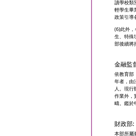
讀學校類
輕學生畢
政策引導
(6)此
生、特殊
部後續將
金融監
依教育部
年者，由
人。現行
作業外，
疇。鑑於
財政部:
本部所屬