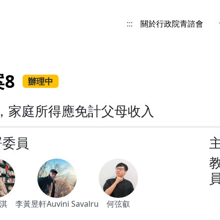
:::
關於行政院青諮會
8
辦理中
，家庭所得應免計父母收入
署委員
淇
李黃昱軒Auvini Savalru
何弦叡