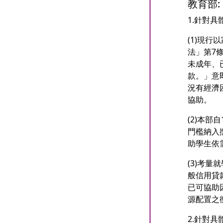
教育部:
1.針對
(1)現
法」第7
未成年、
款。」意
況有經濟
協助。
(2)本
門檻納入
助學生依
(3)考
般信用貸
已可協助
源配置之
2.針對