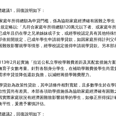
具體建議1，回復說明如下：
行以家庭年所得總額為申貸門檻，係為協助家庭經濟確有困難之學
條規定略以:「凡符合家庭年所得總額120萬元以下者、或家庭年所
已成年且仍在學之兄弟姊妹或子女，或經學校認定具有其他特殊
即依前開規定，已成年學生申請就學貸款，如因家庭所得計列父
困難致影響就學等情形，經學校認定後得申請就學貸款。另本部
部自113年2月起實施「拉近公私立學校學雜費差距及其配套措施
撫育子女數考量。針對各類身分學生，在補助學雜費後學生尚需
需求申貸並降低還款負擔，以減輕籌措學雜費壓力。
量就學貸款為政策性貸款，其申請條件相對寬鬆，且多數學生於在
款性質尚有差異。本部各項助學措施係為協助家庭經濟確有困難
因實際家庭狀況有經濟困難致影響就學的學生，如修正所得採計
衡平性，爰應予審慎評估。
具體建議2，回復說明如下：