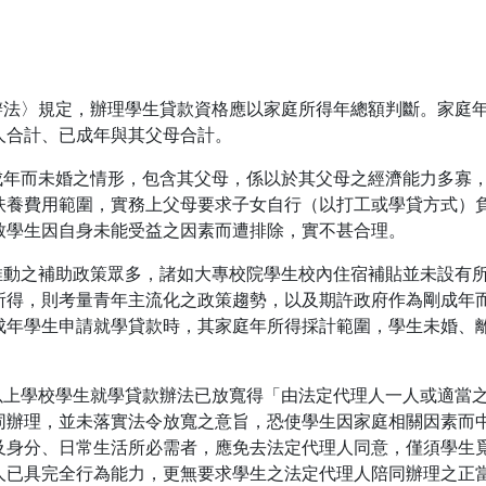
款辦法〉規定，辦理學生貸款資格應以家庭所得年總額判斷。家庭
人合計、已成年與其父母合計。
已成年而未婚之情形，包含其父母，係以於其父母之經濟能力多寡
扶養費用範圍，實務上父母要求子女自行（以打工或學貸方式）
致學生因自身未能受益之因素而遭排除，實不甚合理。
推動之補助政策眾多，諸如大專校院學生校內住宿補貼並未設有所
所得，則考量青年主流化之政策趨勢，以及期許政府作為剛成年
成年學生申請就學貸款時，其家庭年所得採計範圍，學生未婚、
等以上學校學生就學貸款辦法已放寬得「由法定代理人一人或適當
同辦理，並未落實法令放寬之意旨，恐使學生因家庭相關因素而
及身分、日常生活所必需者，應免去法定代理人同意，僅須學生
人已具完全行為能力，更無要求學生之法定代理人陪同辦理之正