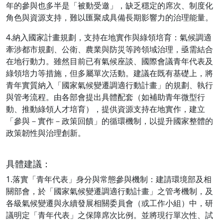
年的參與也多半是「被動受邀」，缺乏穩定的席次、制度化
角色與資源支持，難以匯聚成具備長期影響力的治理能量。
4.納入國家計畫規劃，支持在地實作與綠領培育：氣候調適
牽涉都市規劃、公衛、農業與防災等跨領域治理，亟需結合
在地行動力。雖然目前已有氣候座談、國際會議青年代表及
綠領培力等措施，但多屬單次活動。建議在既有基礎上，將
青年實質納入「國家氣候變遷調適行動計畫」的規劃、執行
與管考流程。由各部會提出具體配套（如補助青年微型行
動、推動綠領人才培育），提供資源支持在地實作，建立
「參與－實作－政策回饋」的循環機制，以提升國家整體的
政策韌性與治理創新。
具體建議：
1.落實「青年代表」身分與常態參與機制：建請環境部及相
關部會，於「國家氣候變遷調適行動計畫」之管考機制，及
各級氣候變遷與永續發展相關委員會（或工作小組）中，研
議明定「青年代表」之保障席次比例。並將現行單次性、試