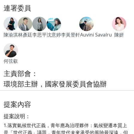
連署委員
陳渝淇
林彥廷
李思平
沈意婷
李黃昱軒Auvini Savalru
陳妍
何弦叡
主責部會：
環境部主辦，國家發展委員會協辦
提案內容
提案說明：
1.落實氣候世代正義，青年應為治理夥伴：氣候變遷本質上
是「世代正義」議題，青年世代未來承受的風險最深遠，但