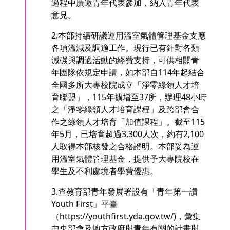
過程中廣邀青年代表參加，納入青年代表
意見。
2.本部持續研議運用溫室氣體管理基金支應
各項溫減及調適工作。現行已有針對各類
減碳與調適活動的經費支持，可供相關青
年團隊依規定申請，如本部自114年起結合
全國多所大專校院成立「淨零綠領人才培
育聯盟」，115年擴增至37所，辦理48小時
之「淨零綠領人才培育課程」及跨部會合
作之綠領人才培育「加值課程」。截至115
年5月，已培育超過3,300人次，約有2,100
人取得本部核發之合格證明。本部妥為運
用溫室氣體管理基金，提供予大專院校在
學生及不利處境者學費優惠。
3.查教育部青年發展署設有「青年第一讚
Youth First」平臺
（https://youthfirst.yda.gov.tw/)，彙集
中央部會及地方政府與青年有關的計畫與