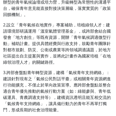
辦型的青年氣候論壇或培力營，升級轉型為常態性的溝通平
台，確保青年意見能直接對接決策層級，落實實質的「政策
回饋機制」。
2.設立「青年氣候在地實作」專案補助，培植綠領人才：建
請環境部研議運用「溫室氣體管理基金」，或跨部會結合國
發會「地方創生」等既有資源，開辦「青年氣候調適微型行
動」補助計畫。提供具體經費與行政支持，鼓勵青年團隊針
對都市規劃、防災、公衛或農業等跨領域調適議題，於地方
社區提出自主提案與實作，並將此計畫作為國家培植「在地
綠領治理人才」的關鍵路徑。
3.跨部會盤點青年轉型資源，建構「氣候青年支持網絡」：
建請針對現有之「氣候公民對話平臺」或相關青年資源網進
行功能擴充，不僅止於單向政策宣導。應跨部會盤點並整合
適合青年優先推動的氣候行動方案（如：綠能參與、青年低
碳運具、青農調適支持等），建構資訊透明且能互相交流的
「氣候青年支持網絡」，讓具備行動力的青年不再單打獨
鬥，形成長期的社會治理能量。