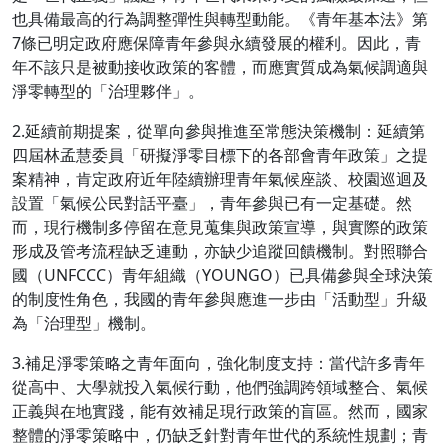
也具備最高的行為調整彈性與轉型動能。《青年基本法》第
7條已明定政府應保障青年參與永續發展的權利。因此，青
年不該只是被動接收政策的客體，而應實質成為氣候調適與
淨零轉型的「治理夥伴」。
2.延續前期提案，從單向參與推進至常態決策機制：延續第
四屆林孟慧委員「研擬淨零目標下的各部會青年政策」之提
案精神，肯定政府近年陸續辦理青年氣候座談、校園巡迴及
設置「氣候公民對話平臺」，青年參與已有一定基礎。然
而，現行機制多停留在意見蒐集與政策宣導，與實際的政策
形成及管考流程缺乏連動，亦缺少追蹤回饋機制。對照聯合
國（UNFCCC）青年組織（YOUNGO）已具備參與全球決策
的制度性角色，我國的青年參與應進一步由「活動型」升級
為「治理型」機制。
3.補足淨零策略之青年面向，強化制度支持：當代許多青年
從高中、大學就投入氣候行動，他們強調跨領域整合、氣候
正義與在地實踐，能有效補足現行政策的盲區。然而，國家
整體的淨零策略中，仍缺乏針對青年世代的系統性規劃；青