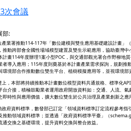
第3次會議
部:
數位產業署推動114-117年「數位建模與雙生應用基礎建設計畫
，推動跨部會全國性場域模型建置及雙生示範應用，協助臺灣中
本計畫114年度辦理1案小型POC，與交通部觀光署合作野柳地
業者導入應用；115年度則奠基於本計畫產業需求探詢，規劃推
與環境部合作推動數位雙生平台、植樹模擬應用等，並視環境部
基礎上，本部將持續推動本計畫數位模型資料共通規格、標準化AP
平台介接，積極鼓勵業者運用政府開放資料如：交通、人流、氣
之即時性與應用價值，擴大數位雙生於公共治理及產業創新之應
推動政府資料標準，數發部已訂定「領域資料標準訂定流程參考指
及推動領域資料標準；並透過「政府資料標準平臺」（schema.g
流通交換之基礎環境，提升資料交換與整合效益。