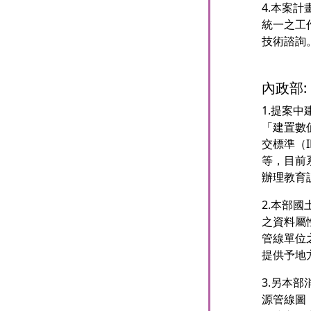
4.本案
統一之工
技術諮詢
內政部:
1.提案
「建置數
交標準（
等，目前
辦理教育
2.本部
之資料屬
管線單位
提供予地
3.另本
源管線圖