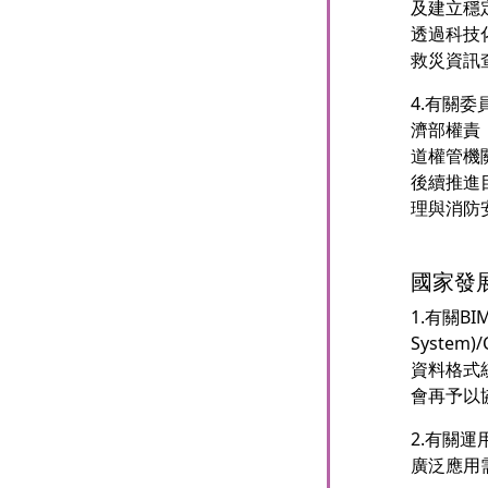
及建立穩
透過科技
救災資訊
4.有關
濟部權責
道權管機
後續推進
理與消防
國家發
1.有關BIM
Syste
資料格式
會再予以
2.有關
廣泛應用