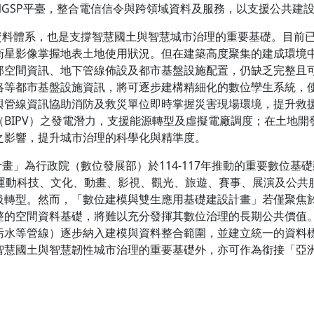
GSP平臺，整合電信信令與跨領域資料及服務，以支援公共建
資料體系，也是支撐智慧國土與智慧城市治理的重要基礎。目前已有
衛星影像掌握地表土地使用狀況。但在建築高度聚集的建成環境
部空間資訊、地下管線佈設及都市基盤設施配置，仍缺乏完整且
絡等都市基盤設施資訊，將可逐步建構精細化的數位孿生系統，
與管線資訊協助消防及救災單位即時掌握災害現場環境，提升救
BIPV）之發電潛力，支援能源轉型及虛擬電廠調度；在土地
之影響，提升城市治理的科學化與精準度。
計畫」為行政院（數位發展部）於114-117年推動的重要數位
、運動科技、文化、動畫、影視、觀光、旅遊、賽事、展演及公共
級轉型。然而，「數位建模與雙生應用基礎建設計畫」若僅聚焦於
整的空間資料基礎，將難以充分發揮其數位治理的長期公共價值
污水等管線）逐步納入建模與資料整合範圍，並建立統一的資料
慧國土與智慧韌性城市治理的重要基礎外，亦可作為銜接「亞洲