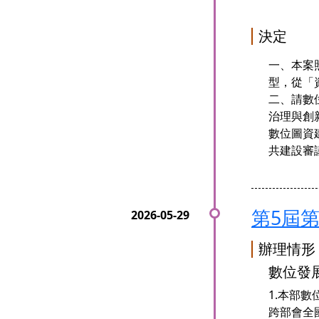
決定
一、本案
型，從「
二、請數
治理與創
數位圖資
共建設審
第5屆
辦理情形
數位發展
1.本部
跨部會全