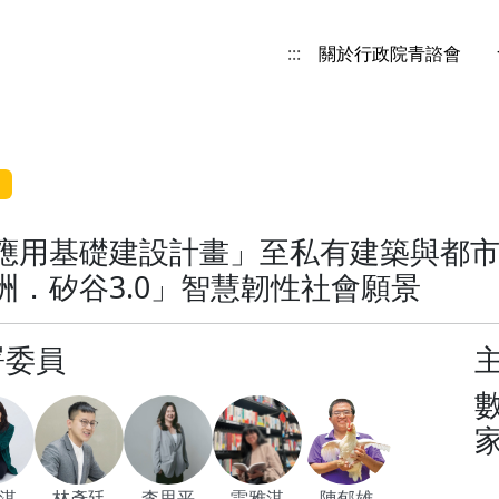
:::
關於行政院青諮會
應用基礎建設計畫」至私有建築與都
．矽谷3.0」智慧韌性社會願景
署委員
淇
林彥廷
李思平
雷雅淇
陳郁雄