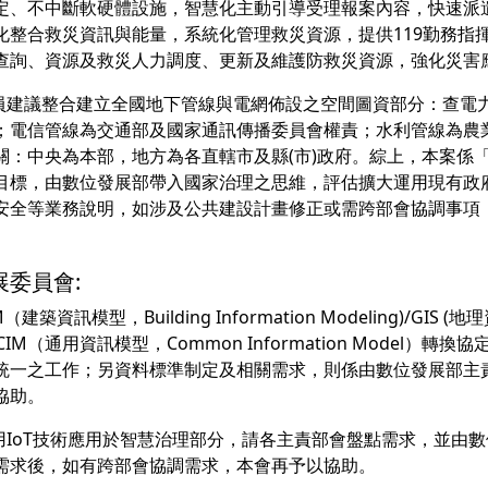
定、不中斷軟硬體設施，智慧化主動引導受理報案內容，快速派
化整合救災資訊與能量，系統化管理救災資源，提供119勤務指
查詢、資源及救災人力調度、更新及維護防救災資源，強化災害
委員建議整合建立全國地下管線與電網佈設之空間圖資部分：查電
；電信管線為交通部及國家通訊傳播委員會權責；水利管線為農
關：中央為本部，地方為各直轄市及縣(市)政府。綜上，本案係
目標，由數位發展部帶入國家治理之思維，評估擴大運用現有政
安全等業務說明，如涉及公共建設計畫修正或需跨部會協調事項
展委員會:
（建築資訊模型，Building Information Modeling)/GIS (地理
m)/CIM（通用資訊模型，Common Information Mode
統一之工作；另資料標準制定及相關需求，則係由數位發展部主
協助。
運用IoT技術應用於智慧治理部分，請各主責部會盤點需求，並由
需求後，如有跨部會協調需求，本會再予以協助。