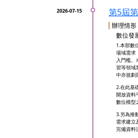
第5屆
辦理情形
數位發展
1.本部
場域需求
入門檻。
習等領域
中亦規劃
2.在此
開放資料
數位模型
3.另為
需求建立
完備資料