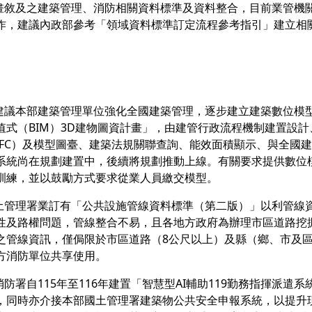
計畫敘及之建築管理、消防相關資料標準及資料整合，目前業管機
作，建議內政部參考「領域資料標準訂定流程參考指引」建立相
。
中建議本部建築管理單位強化全國建築管理，逐步建立建築數位模
值式（BIM）3D建物圖資計畫」，由建管行政流程機制建置設計、
IFC）及模型圖臺、建築法規關聯查詢、能效面積顯示、與全國
系統尚在規劃建置中，後續將規劃推動上線。有關要求提供數位
訓練，並以鼓勵方式要求從業人員繳交模型。
國土管理署業訂有「公共設施管線資料標準（第二版）」以利管線
性及路權問題，管線整合不易，且各地方政府為辦理市區道路挖
之管線資訊，僅侷限於市區道路（8公尺以上）及縣（鄉、市及
方消防單位共享使用。
部消防署自115年至116年建置「智慧型AI輔助119勤務指揮派
，同時亦介接本部國土管理署建築物公共安全申報系統，以提升現