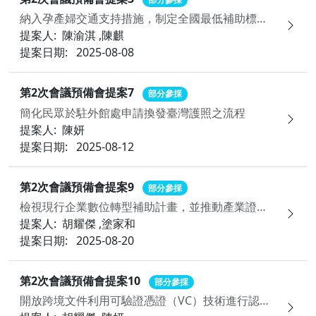
納入孕產婦交通支持措施，制定全國最低補助標準並提升資訊透明性，作為少子化對策的基礎政策之一，確保孕婦能安全、便利地就醫與產檢，並縮小地區資源落差
提案人:
陳渝淇 ,
陳麒
提案日期:
2025-08-08
第2次會議預備會提案7
部分參採
簡化民眾於駐外館處申請換發臺灣護照之流程
提案人:
陳妍
提案日期:
2025-08-12
第2次會議預備會提案9
部分參採
檢視現行企業數位轉型補助計畫，並推動產業證書無紙化措施，以提升產業效能，支持永續發展
提案人:
胡耀傑 ,
塗家和
提案日期:
2025-08-20
第2次會議預備會提案10
部分參採
開放跨境文件利用可驗證憑證（VC）技術進行認證與外交驗證，以簡化申辦流程，並可運用於金融領域，提升跨境金融交易便捷性